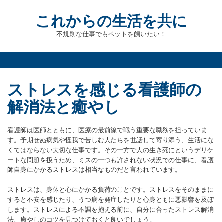
Skip
to
これからの生活を共に
content
不規則な仕事でもペットを飼いたい！
ストレスを感じる看護師の
解消法と癒やし
看護師は医師とともに、医療の最前線で戦う重要な職務を担っていま
す。予期せぬ病気や怪我で苦しむ人たちを世話して寄り添う、生活にな
くてはならない大切な仕事です。その一方で人の生き死にというデリケ
ートな問題を扱うため、ミスの一つも許されない状況での仕事に、看護
師自身にかかるストレスは相当なものだと言われています。
ストレスは、身体と心にかかる負荷のことです。ストレスをそのままに
すると不安を感じたり、うつ病を発症したりと心身ともに悪影響を及ぼ
します。ストレスによる不調を抱える前に、自分に合ったストレス解消
法、癒やしのコツを見つけておくと良いでしょう。